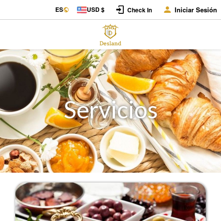
ES
USD $
Iniciar Sesión
Check In
Servicios