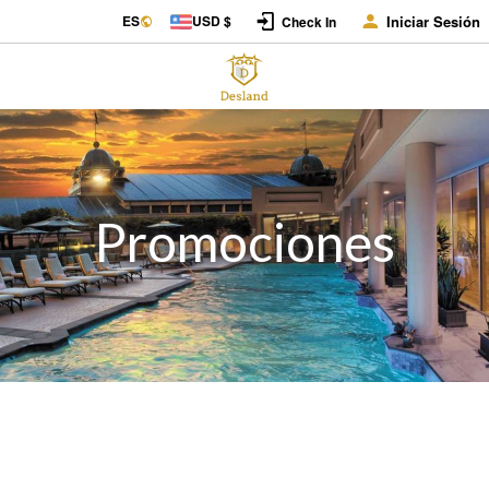
ES
USD $
Iniciar Sesión
Check In
Promociones