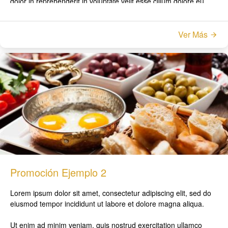
dolor in reprehenderit in voluptate velit esse cillum dolore eu
fugiat nulla pariatur.
Excepteur sint occaecat cupidatat non proident, sunt in culpa qui
Ver Más
officia deserunt mollit anim id est laborum
Promoción Ejemplo 2
Lorem ipsum dolor sit amet, consectetur adipiscing elit, sed do
eiusmod tempor incididunt ut labore et dolore magna aliqua.
Ut enim ad minim veniam, quis nostrud exercitation ullamco